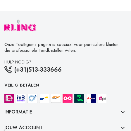
Onze Toothgems pagina is speciaal voor particuliere klanten
die professionele Tandkristallen willen.
HULP NODIG?
(+31)513-333666
VEILIG BETALEN
INFORMATIE
keyboard_arrow_down
JOUW ACCOUNT
keyboard_arrow_down