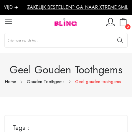
IJD ✈️
ZAKELIJK BESTELLEN? GA NAAR XTREME SMILE
0
Geel Gouden Toothgems
Home
Gouden Toothgems
Geel gouden toothgems
Tags :